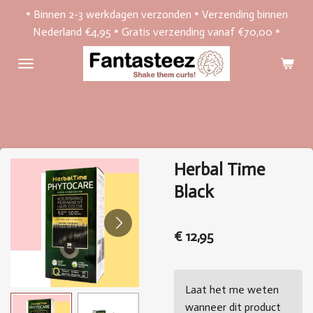
* Binnen 2-3 werkdagen verzonden * Verzending binnen
Ga
Nederland €4,95 * Gratis verzending vanaf €70,00 *
direct
naar
de
hoofdinhoud
Herbal Time
Black
€ 12,95
Laat het me weten
wanneer dit product