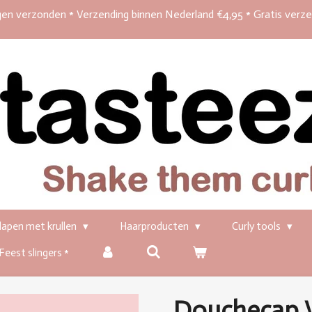
en verzonden * Verzending binnen Nederland €4,95 * Gratis verz
lapen met krullen
Haarproducten
Curly tools
 Feest slingers *
Douchecap 