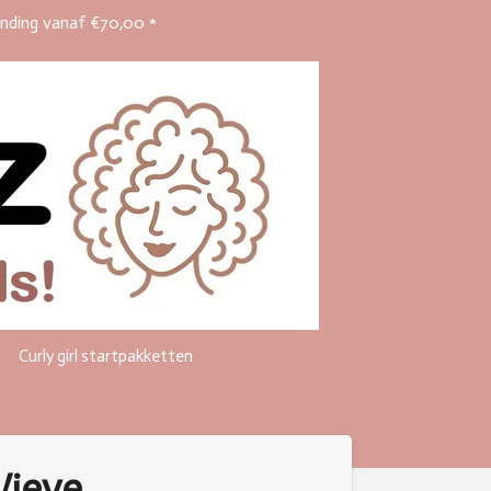
ending vanaf €70,00 *
Curly girl startpakketten
Vieve