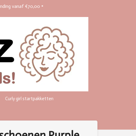
ending vanaf €70,00 *
Curly girl startpakketten
schoenen Purple