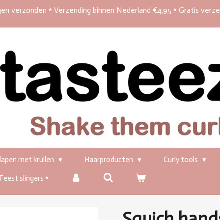
en verzonden * Verzending binnen Nederland €4,95 * Gratis verz
lapen met krullen
Haarproducten
Curly tools
 Feest slingers *
Squich hand