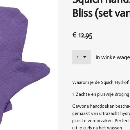
Bliss (set va
€ 12,95
In winkelwag
Waarom je de Squich Hydro
1. Zachte en pluisvrije droging
Gewone handdoeken beschadig
gemaakt van ultrazacht hydrof
pluis te veroorzaken. Perfec
uit je curls na het wassen.