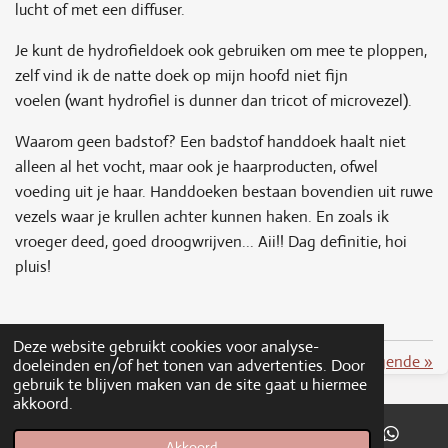
lucht of met een diffuser.
Je kunt de hydrofieldoek ook gebruiken om mee te ploppen,
zelf vind ik de natte doek o
p mijn hoofd niet fijn
voelen
(want hydrofiel is dunner dan tricot of microvezel).
Waarom geen badstof? Een badstof handdoek haalt niet
alleen al het vocht, maar ook je haarproducten, ofwel
voeding uit je haar. Handdoeken bestaan bovendien uit ruwe
vezels waar je krullen achter kunnen haken. En zoals ik
vroeger deed, goed droogwrijven... Aii!! Dag definitie, hoi
pluis!
Deze website gebruikt cookies voor analyse-
Volgende
»
doeleinden en/of het tonen van advertenties. Door
gebruik te blijven maken van de site gaat u hiermee
akkoord.
Akkoord