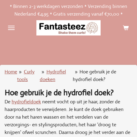
* Binnen 2-3 werkdagen verzonden * Verzending binnen
Ga
Nederland €4,95 * Gratis verzending vanaf €70,00 *
direct
naar
de
hoofdinhoud
Home
»
Curly
»
Hydrofiel
»
Hoe gebruik je de
tools
doeken
hydrofiel doek?
Hoe gebruik je de hydrofiel doek?
De
hydrofieldoek
neemt vocht op uit je haar, zonder de
haarproducten te verwijderen. Je kunt de doek gebruiken
door na het haren wassen en het verdelen van de
verzorgings- en stylingsproducten, het haar 'droog te
knijpen' ofwel scrunchen. Daarna droog je het verder aan de