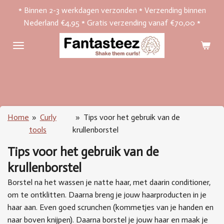
* Binnen 2-3 werkdagen verzonden * Verzending binnen
Ga
Nederland €4,95 * Gratis verzending vanaf €70,00 *
direct
naar
de
hoofdinhoud
Home
»
Curly
»
Tips voor het gebruik van de
tools
krullenborstel
Tips voor het gebruik van de
krullenborstel
Borstel na het wassen je natte haar, met daarin conditioner,
om te ontklitten. Daarna breng je jouw haarproducten in je
haar aan. Even goed scrunchen (kommetjes van je handen en
naar boven knijpen). Daarna borstel je jouw haar en maak je