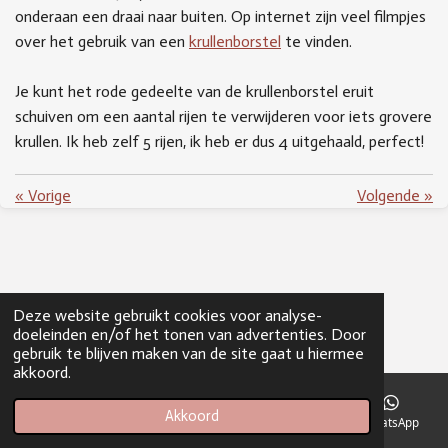
onderaan een draai naar buiten. Op internet zijn veel filmpjes
over het gebruik van een
krullenborstel
te vinden.
Je kunt het rode gedeelte van de krullenborstel eruit
schuiven om een aantal rijen te verwijderen voor iets grovere
krullen. Ik heb zelf 5 rijen, ik heb er dus 4 uitgehaald, perfect!
«
Vorige
Volgende
»
Deze website gebruikt cookies voor analyse-
doeleinden en/of het tonen van advertenties. Door
gebruik te blijven maken van de site gaat u hiermee
akkoord.
Akkoord
E-mailadres
Telefoonnummer
Facebook
WhatsApp